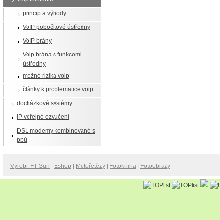
princip a výhody
VoIP pobočkové ústředny
VoIP brány
Voip brána s funkcemi
ústředny
možné rizika voip
články k problematice voip
docházkové systémy
IP veřejné ozvučení
DSL modemy kombinované s
pbú
Vyrobil FT Sun
Eshop
|
Motořetězy
|
Fotokniha
|
Fotoobrazy