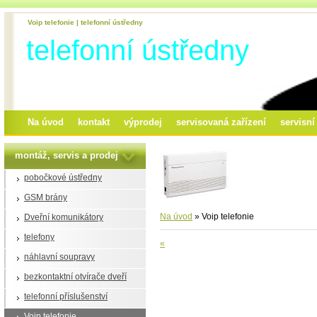
Voip telefonie | telefonní ústředny
telefonní ústředny
Na úvod
kontakt
výprodej
servisovaná zařízení
servisn
montáž, servis a prodej
pobočkové ústředny
GSM brány
Na úvod
»
Voip telefonie
Dveřní komunikátory
telefony
«
náhlavní soupravy
bezkontaktní otvírače dveří
telefonní příslušenství
Voip telefonie