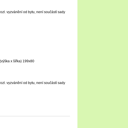
zl. vyzvánění­ od bytu, není­ součástí­ sady
(výška x ší­řka) 199x80
zl. vyzvánění­ od bytu, není­ součástí­ sady