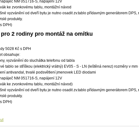
ý napáječ NM 051716-S, napájení­ 12V
ovák ke zvonkovému tablu, montážní­ návod
išné vyzvánění­ od dveří­ bytu je nutno osadit zv.tablo pří­davným generátorem DPS, ro
vislé produkty.
 s DPH)
 pro 2 rodiny pro montáž na omítku
dy 5028 Kč s DPH
et obsahuje:
fony, vyzvánění­ do sluchátka telefonu od tabla
vé tablo se stří­škou (elektrický vrátný) EV05 - S - LN (leštěná nerez) rozměry v mm 
ení­ antivandal, trvalé podsvětlení­ jmenovek LED diodami
ý napáječ NM 051716-S, napájení­ 12V
ovák ke zvonkovému tablu, montážní­ návod)
išné vyzvánění­ od dveří­ bytu je nutno osadit zv.tablo pří­davným generátorem DPS, ro
vislé produkty.
 s DPH)
ut