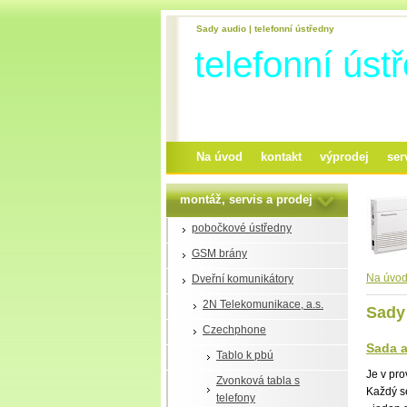
Sady audio | telefonní ústředny
telefonní úst
Na úvod
kontakt
výprodej
ser
montáž, servis a prodej
pobočkové ústředny
GSM brány
Na úvo
Dveřní komunikátory
2N Telekomunikace, a.s.
Sady
Czechphone
Sada a
Tablo k pbú
Je v pr
Zvonková tabla s
Každý s
telefony