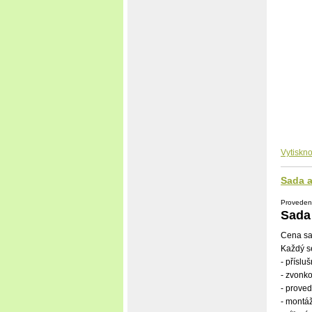
Vytiskno
Sada a
Provedení
Sada
Cena sa
Každý s
- pří­sl
- zvonko
- proved
- montáž