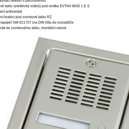
domácí­ telefon s piezosirénou
vé tablo (elektrický vrátný) pod omí­tku EVTAH 9830 1 E-S
ení­ antivandal
ní­ krabici pod zvonkové tablo RZ
ý napáječ NM 021707 (na DIN lištu do rozvaděče
ovák ke zvonkovému tablu, montážní­ návod