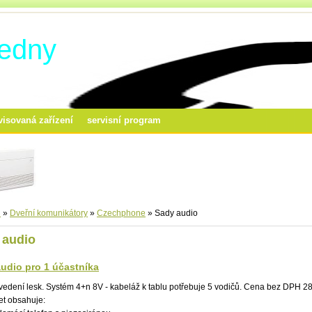
ředny
visovaná zařízení
servisní program
d
»
Dveřní komunikátory
»
Czechphone
»
Sady audio
 audio
udio pro 1 účastníka
ovedení lesk. Systém 4+n 8V - kabeláž k tablu potřebuje 5 vodičů. Cena bez DPH 
et obsahuje: