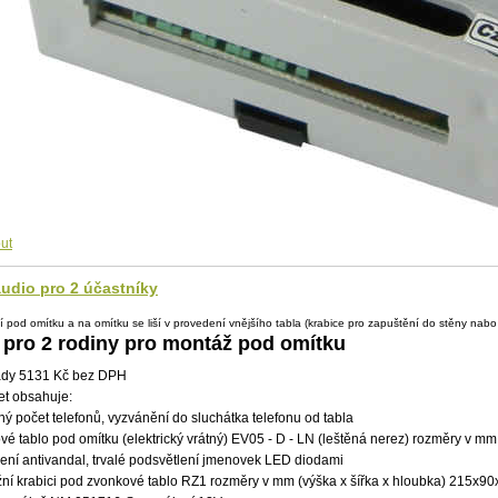
ut
udio pro 2 účastníky
 pod omítku a na omítku se liší v provedení vnějšího tabla (krabice pro zapuštění do stěny nabo
 pro 2 rodiny pro montáž pod omítku
dy 5131 Kč bez DPH
et obsahuje:
ušný počet telefonů, vyzvánění­ do sluchátka telefonu od tabla
vé tablo pod omí­tku (elektrický vrátný) EV05 - D - LN (leštěná nerez) rozměry v mm
ení­ antivandal, trvalé podsvětlení­ jmenovek LED diodami
ní­ krabici pod zvonkové tablo RZ1 rozměry v mm (výška x ší­řka x hloubka) 215x9