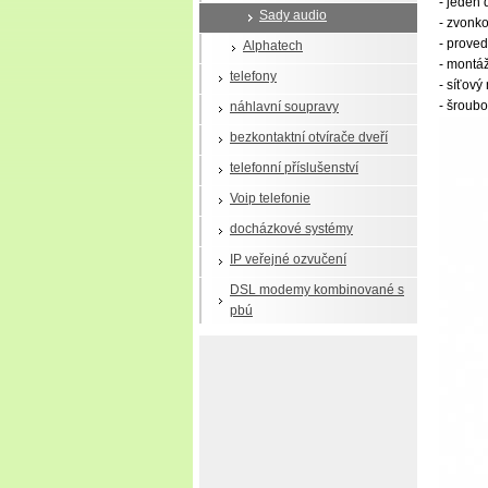
- jeden 
Sady audio
- zvonko
- proved
Alphatech
- montáž
telefony
- síťov
- šroub
náhlavní soupravy
bezkontaktní otvírače dveří
telefonní příslušenství
Voip telefonie
docházkové systémy
IP veřejné ozvučení
DSL modemy kombinované s
pbú