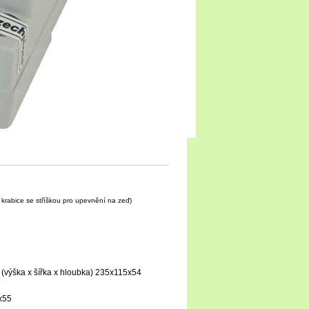
 krabice se stříškou pro upevnění na zeď)
 (výška x ší­řka x hloubka) 235x115x54
0x55