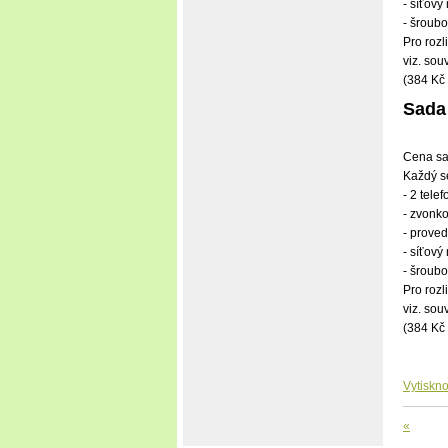
- síťov
- šroub
Pro rozl
viz. sou
(384 Kč
Sada
Cena sa
Každý s
- 2 tele
- zvonko
- proved
- síťov
- šroub
Pro rozl
viz. sou
(384 Kč
Vytiskno
«