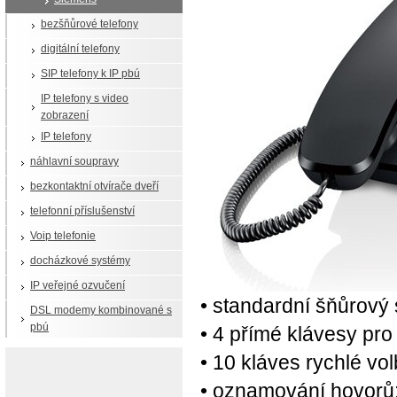
bezšňůrové telefony
digitální telefony
SIP telefony k IP pbú
IP telefony s video
zobrazení
IP telefony
náhlavní soupravy
bezkontaktní otvírače dveří
telefonní příslušenství
Voip telefonie
docházkové systémy
IP veřejné ozvučení
• standardní šňůrový s
DSL modemy kombinované s
pbú
• 4 přímé klávesy pro
• 10 kláves rychlé vo
• oznamování hovorů: 