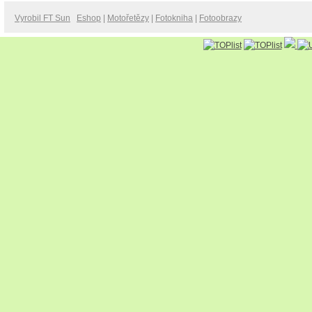
Vyrobil FT Sun
Eshop
|
Motořetězy
|
Fotokniha
|
Fotoobrazy