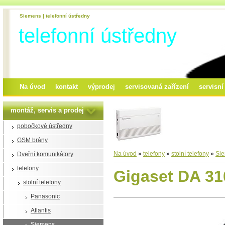
Siemens | telefonní ústředny
telefonní ústředny
Na úvod
kontakt
výprodej
servisovaná zařízení
servisn
montáž, servis a prodej
pobočkové ústředny
GSM brány
Na úvod
»
telefony
»
stolní telefony
»
Si
Dveřní komunikátory
telefony
Gigaset DA 31
stolní telefony
Panasonic
Atlantis
Siemens