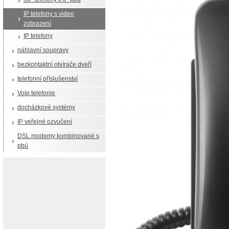
IP telefony s video
zobrazení
IP telefony
náhlavní soupravy
bezkontaktní otvírače dveří
telefonní příslušenství
Voip telefonie
docházkové systémy
IP veřejné ozvučení
DSL modemy kombinované s
pbú