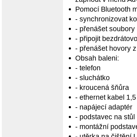
Pomocí Bluetooth m
- synchronizovat ko
- přenášet soubory
- připojit bezdráto
- přenášet hovory 
Obsah baleni:
- telefon
- sluchátko
- kroucená šňůra
- ethernet kabel 1,
- napájecí adaptér
- podstavec na stůl
- montážní podstav
- utěrka na čištění