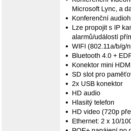
Microsoft Lync, a da
Konferenční audioh
Lze propojit s IP k
alarmů/událostí pří
WIFI (802.11a/b/g/n
Bluetooth 4.0 + ED
Konektor mini HDM
SD slot pro paměťo
2x USB konektor
HD audio
Hlasitý telefon
HD video (720p pře
Ethernet: 2 x 10/1
POE+ napájení po d