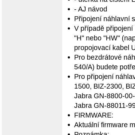
- AJ návod
Připojení náhlavní 
V případě připojení
"H" nebo "HW" (nap
propojovací kabel 
Pro bezdrátové náh
540/A) budete potř
Pro připojení náhl
1500, BIZ-2300, BI
Jabra GN-8800-00-
Jabra GN-88011-99
FIRMWARE:
Aktuální firmware 
Poznámka: