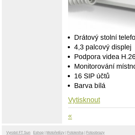
Drátový stolní tel
4,3 palcový displej
Podpora videa H.2
Monitorování místno
16 SIP účtů
Barva bílá
Vytisknout
«
Vyrobil FT Sun
Eshop
|
Motořetězy
|
Fotokniha
|
Fotoobrazy