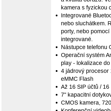
kamera s fyzickou 
Integrované Bluetoo
nebo sluchátkem. Ry
porty, nebo pomocí 
integrované.
Nástupce telefonu
Operační systém An
play - lokalizace d
4 jádrový proceso
eMMC Flash
Až 16 SIP účtů / 16 
7" kapacitní dotyk
CMOS kamera, 720 
Konferenční videoho