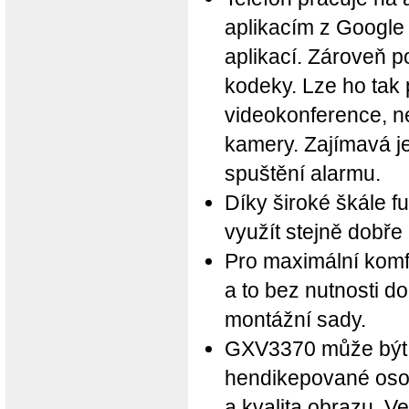
aplikacím z Google
aplikací. Zároveň p
kodeky. Lze ho tak 
videokonference, ne
kamery. Zajímavá je
spuštění alarmu.
Díky široké škále f
využít stejně dobře 
Pro maximální komfor
a to bez nutnosti d
montážní sady.
GXV3370 může být 
hendikepované osoby
a kvalita obrazu. 