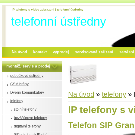
IP telefony s video zobrazení | telefonní ústředny
telefonní ústředny
Na úvod
kontakt
výprodej
servisovaná zařízení
servisn
montáž, servis a prodej
pobočkové ústředny
GSM brány
Dveřní komunikátory
Na úvod
»
telefony
»
telefony
IP telefony s 
stolní telefony
bezšňůrové telefony
Telefon SIP Gra
digitální telefony
SIP telefony k IP pbú