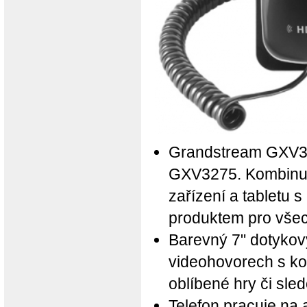
Grandstream GXV33
GXV3275. Kombinuje
zařízení a tabletu 
produktem pro všech
Barevný 7" dotykový
videohovorech s kol
oblíbené hry či sled
Telefon pracuje na 