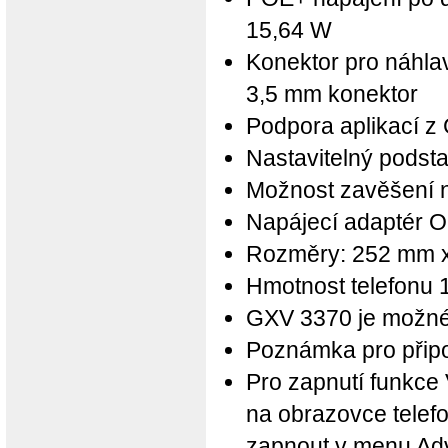
15,64 W
Konektor pro náhla
3,5 mm konektor
Podpora aplikací z
Nastavitelný podsta
Možnost zavěšení 
Napájecí adaptér 
Rozměry: 252 mm 
Hmotnost telefonu 1
GXV 3370 je možné p
Poznámka pro připoj
Pro zapnutí funkce 
na obrazovce telefo
zapnout v menu Adv