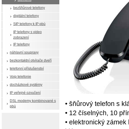
bezšňůrové telefony
digitální telefony
SIP telefony k IP pbú
IP telefony s video
zobrazení
IP telefony
náhlavní soupravy
bezkontaktní otvírače dveří
telefonní příslušenství
Voip telefonie
docházkové systémy
IP veřejné ozvučení
DSL modemy kombinované s
• šňůrový telefon s k
pbú
• 12 číselných, 10 př
• elektronický zámek 