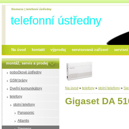
Siemens | telefonní ústředny
telefonní ústředny
Na úvod
kontakt
výprodej
servisovaná zařízení
servisn
montáž, servis a prodej
pobočkové ústředny
GSM brány
Na úvod
»
telefony
»
stolní telefony
»
Si
Dveřní komunikátory
telefony
Gigaset DA 51
stolní telefony
Panasonic
Atlantis
Siemens