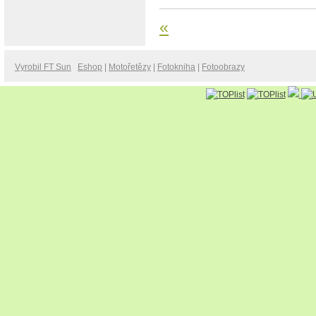
«
Vyrobil FT Sun
Eshop
|
Motořetězy
|
Fotokniha
|
Fotoobrazy