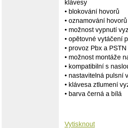
klávesy
• blokování hovorů
• oznamování hovorů -
• možnost vypnutí vy
• opětovné vytáčení p
• provoz Pbx a PSTN
• možnost montáže n
• kompatibilní s nasl
• nastavitelná pulsní 
• klávesa ztlumení v
• barva černá a bílá
Vytisknout